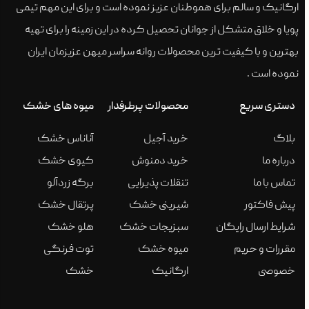
ارگانیک و سالم برای هموطنان عزیز نموده است و برای این مهم تیمی
پویا و خلاق متشکل از جوانان تحصیل کرده در این زمینه را برای تهیه
بهترین و با کیفیت ترین محصولات روانه سراسر میهن عزیزمان ایران
نموده است .
دستری سریع
محصولات پرطرفدار
میوه های خشک
بلاگ
خرید آجیل
آناناس خشک
درباره ما
خرید دمنوش
کیوی خشک
تماس با ما
تنقلات پذیرایی
برگه زردآلو
پیش فاکتور
شیرینی خشک
پرتقال خشک
شرایط ارسال رایگان
سبزیجات خشک
هلو خشک
مقررات و حریم
میوه خشک
توت فرنگی
خصوصی
ارگانیک
خشک