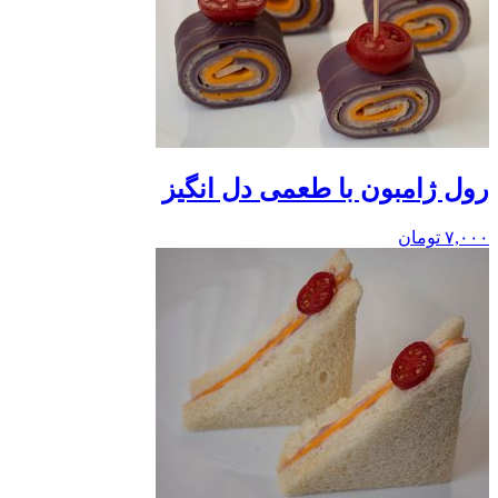
رول ژامبون با طعمی دل انگیز
۷,۰۰۰
تومان