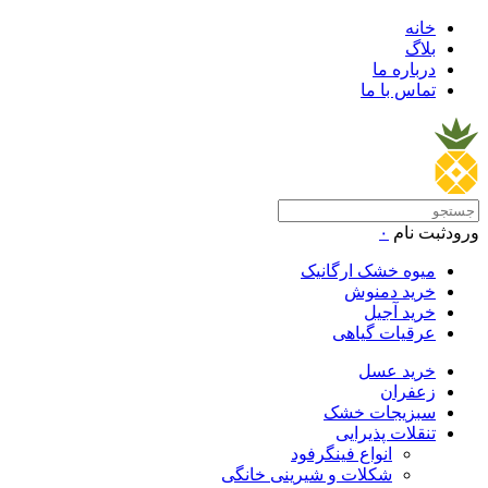
خانه
بلاگ
درباره ما
تماس با ما
ورود
ثبت نام
۰
میوه خشک ارگانیک
خرید دمنوش
خرید آجیل
عرقیات گیاهی
خرید عسل
زعفران
سبزیجات خشک
تنقلات پذیرایی
انواع فینگرفود
شکلات و شیرینی خانگی