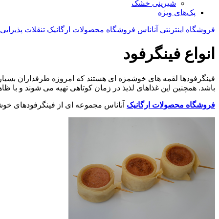
شیرینی خشک
پک‌های ویژه
فروشگاه اینترنتی آناناس
فروشگاه
محصولات ارگانیک
تنقلات پذیرایی
انواع فینگرفود
فینگرفودها لقمه های خوشمزه ای هستند که امروزه طرفداران بسیاری پی
باشد. همچنین این غذاهای لذیذ در زمان کوتاهی تهیه می شوند و با ظا
فروشگاه محصولات ارگانیک
آناناس مجموعه ای از فینگرفودهای خوشمز