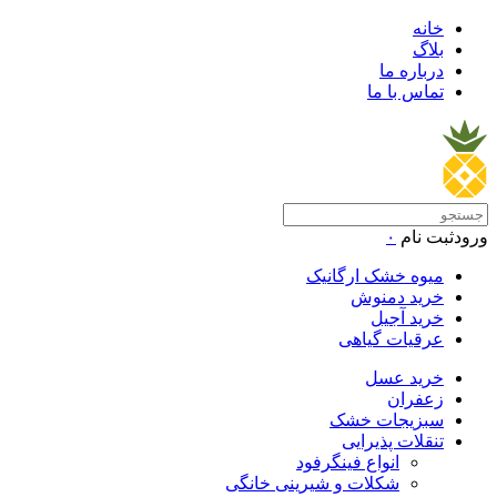
خانه
بلاگ
درباره ما
تماس با ما
ورود
ثبت نام
۰
میوه خشک ارگانیک
خرید دمنوش
خرید آجیل
عرقیات گیاهی
خرید عسل
زعفران
سبزیجات خشک
تنقلات پذیرایی
انواع فینگرفود
شکلات و شیرینی خانگی