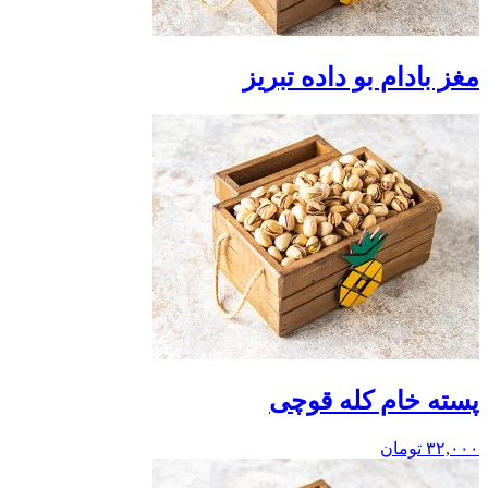
مغز بادام بو داده تبریز
پسته خام کله قوچی
۳۲,۰۰۰
تومان